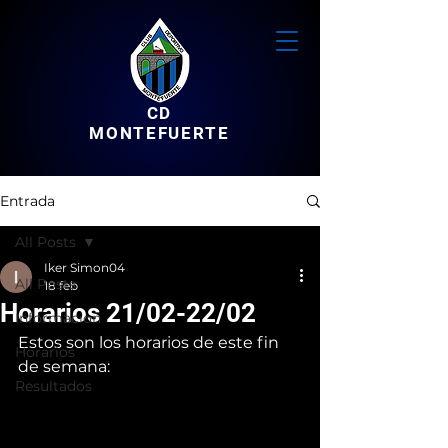
CD
MONTEFUERTE
Entrada
All Posts
Iker Simon04
All Posts
18 feb
Horarios 21/02-22/02
Informacion
Estos son los horarios de este fin 
Horarios
de semana:
Resultados