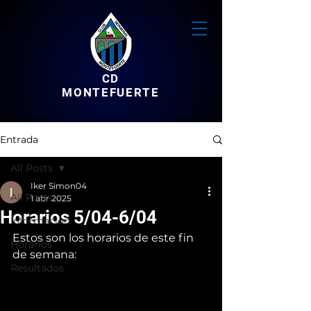
CD
MONTEFUERTE
Entrada
All Posts
Iker Simon04
All Posts
1 abr 2025
Horarios 5/04-6/04
Informacion
Estos son los horarios de este fin 
Horarios
de semana:
Resultados