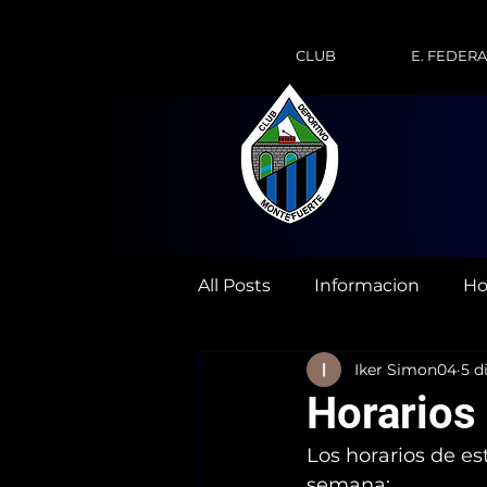
CLUB
E. FEDER
All Posts
Informacion
Ho
Iker Simon04
5 d
Horarios
Los horarios de es
semana: