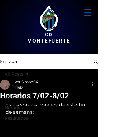
CD
MONTEFUERTE
Entrada
All Posts
Iker Simon04
All Posts
4 feb
Horarios 7/02-8/02
Informacion
Estos son los horarios de este fin 
Horarios
de semana:
Resultados