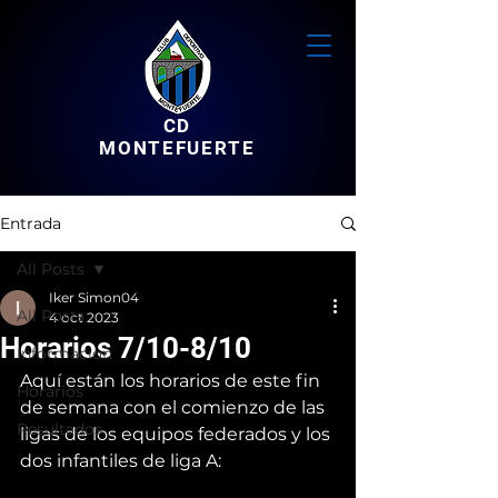
CD
MONTEFUERTE
Entrada
All Posts
Iker Simon04
All Posts
4 oct 2023
Horarios 7/10-8/10
Informacion
Aquí están los horarios de este fin 
Horarios
de semana con el comienzo de las 
Resultados
ligas de los equipos federados y los 
dos infantiles de liga A: