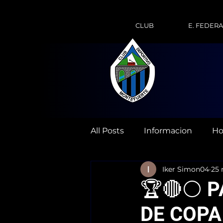
CLUB
E. FEDER
All Posts
Informacion
Ho
Iker Simon04
25 
🏆🔴⚪ P
DE COPA