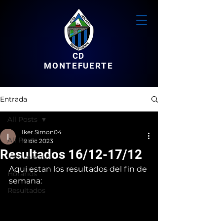
CD
MONTEFUERTE
Entrada
All Posts
Iker Simon04
All Posts
19 dic 2023
Resultados 16/12-17/12
Informacion
Aqui estan los resultados del fin de 
Horarios
semana:
Resultados