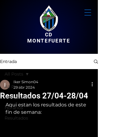
CD
MONTEFUERTE
Entrada
All Posts
Iker Simon04
All Posts
29 abr 2024
Resultados 27/04-28/04
Informacion
Aqui estan los resultados de este 
Horarios
fin de semana:
Resultados