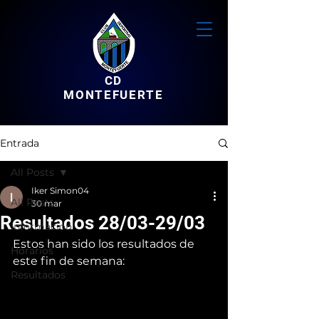
CD
MONTEFUERTE
Entrada
All Posts
Iker Simon04
All Posts
30 mar
Resultados 28/03-29/03
Informacion
Estos han sido los resultados de 
Horarios
este fin de semana:
Resultados