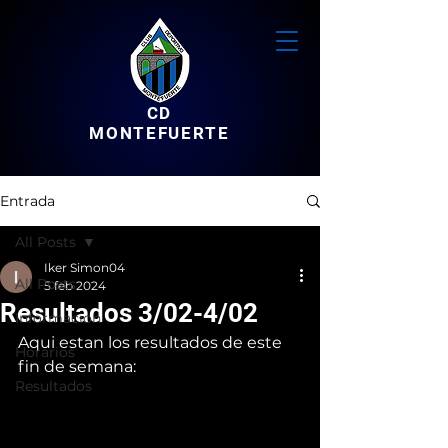
CD
MONTEFUERTE
Entrada
All Posts
Iker Simon04
All Posts
5 feb 2024
Resultados 3/02-4/02
Informacion
Aqui estan los resultados de este 
Horarios
fin de semana:
Resultados