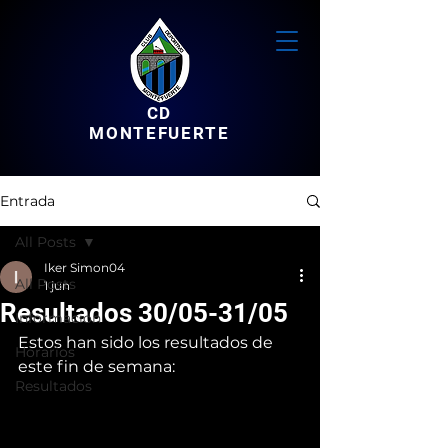
CD
MONTEFUERTE
Entrada
All Posts
Iker Simon04
All Posts
1 jun
Resultados 30/05-31/05
Informacion
Estos han sido los resultados de 
Horarios
este fin de semana:
Resultados