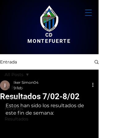
CD
MONTEFUERTE
Entrada
All Posts
Iker Simon04
All Posts
9 feb
Resultados 7/02-8/02
Informacion
Estos han sido los resultados de 
Horarios
este fin de semana:
Resultados