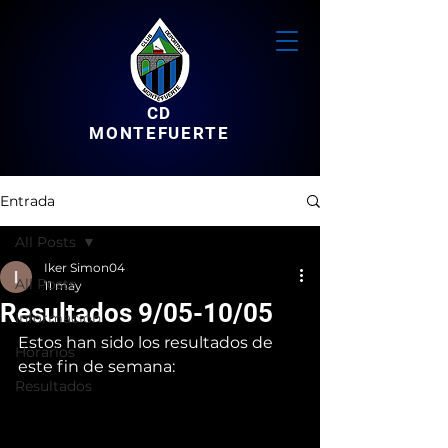
CD
MONTEFUERTE
Entrada
All Posts
Iker Simon04
All Posts
11 may
Resultados 9/05-10/05
Informacion
Estos han sido los resultados de 
Horarios
este fin de semana:
Resultados