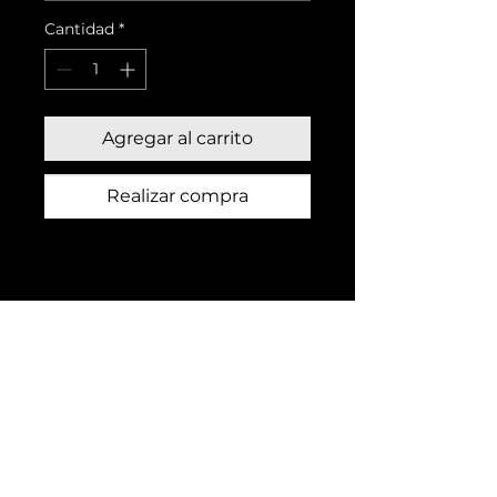
Cantidad
*
Agregar al carrito
Realizar compra
montefuerte@hotmail.es
678 04 35 27
Montefuerte auzoa, 11