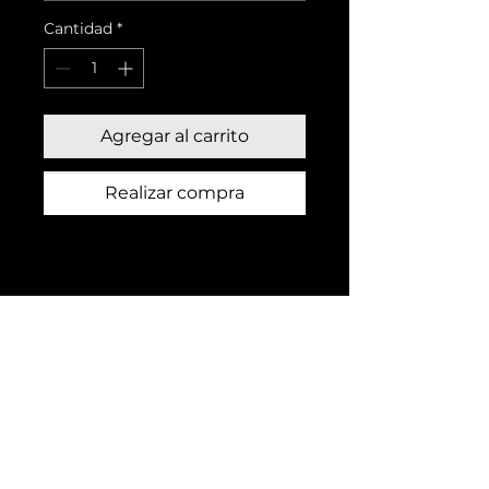
Cantidad
*
Agregar al carrito
Realizar compra
montefuerte@hotmail.es
678 04 35 27
Montefuerte auzoa, 11