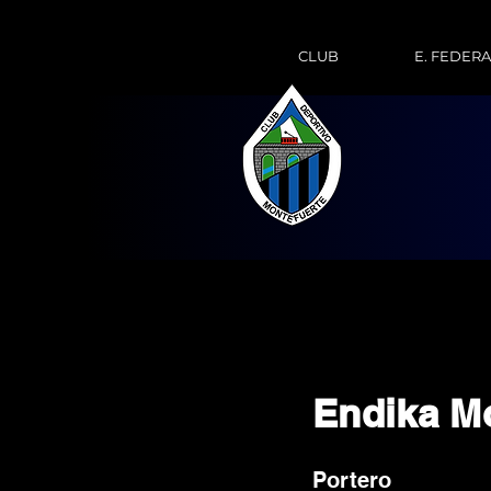
CLUB
E. FEDER
Endika M
Portero