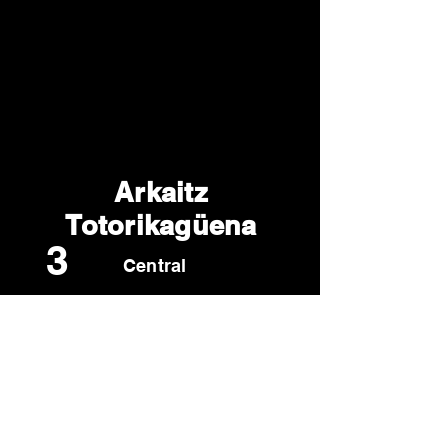
Arkaitz
Totorikagüena
3
Central
2005
montefuerte@hotmail.es
678 04 35 27