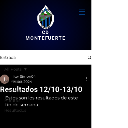
CD
MONTEFUERTE
Entrada
All Posts
Iker Simon04
All Posts
14 oct 2024
Resultados 12/10-13/10
Informacion
Estos son los resultados de este 
Horarios
fin de semana:
Resultados