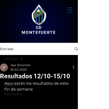
CD
MONTEFUERTE
Entrada
All Posts
Iker Simon04
All Posts
16 oct 2023
Resultados 12/10-15/10
Informacion
Aquí están los resultados de este 
Horarios
fin de semana:
Resultados