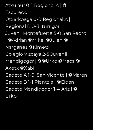
Atxulaur 0-1 Regional A | ⚽
Escuredo
Otxarkoaga 0-0 Regional A | 
Regional B 0-3 Iturrigorri | 
Juvenil Montefuerte 5-0 San Pedro 
| ⚽Adrian ⚽Mikel ⚽Julen ⚽
Narganes ⚽Kimetx
Colegio Vizcaya 2-5 Juvenil 
Mendigogor | ⚽⚽Urko ⚽Maca ⚽
Aketx ⚽Xabi
Cadete A 1-0  San Vicente | ⚽Maren
Cadete B 1-1 Plentzia | ⚽Eidan 
Cadete Mendigogor 1-4 Ariz | ⚽
Urko