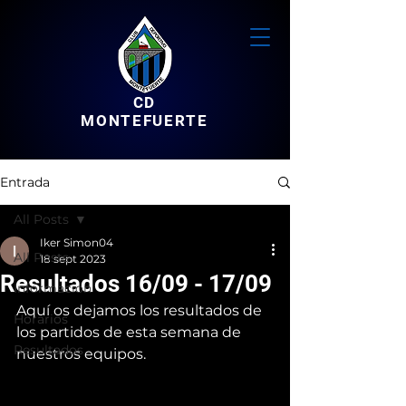
CD
MONTEFUERTE
Entrada
All Posts
Iker Simon04
All Posts
18 sept 2023
Resultados 16/09 - 17/09
Informacion
Aquí os dejamos los resultados de 
Horarios
los partidos de esta semana de 
Resultados
nuestros equipos.