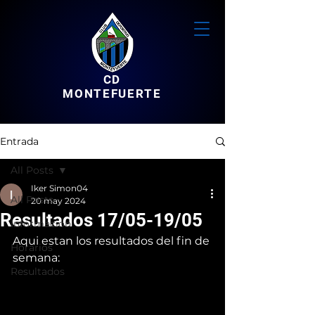
CD
MONTEFUERTE
Entrada
All Posts
Iker Simon04
All Posts
20 may 2024
Resultados 17/05-19/05
Informacion
Aqui estan los resultados del fin de 
Horarios
semana:
Resultados