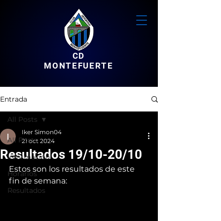
CD
MONTEFUERTE
Entrada
All Posts
Iker Simon04
All Posts
21 oct 2024
Resultados 19/10-20/10
Informacion
Estos son los resultados de este 
Horarios
fin de semana:
Resultados