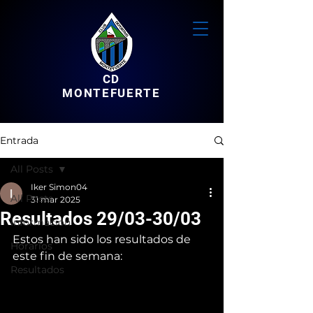
CD
MONTEFUERTE
Entrada
All Posts
Iker Simon04
All Posts
31 mar 2025
Resultados 29/03-30/03
Informacion
Estos han sido los resultados de 
Horarios
este fin de semana:
Resultados