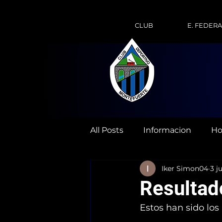
CLUB
E. FEDER
All Posts
Informacion
Ho
Iker Simon04
3 j
Resultad
Estos han sido los